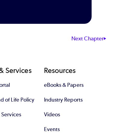
Next Chapter
& Services
Resources
rtal
eBooks & Papers
 of Life Policy
Industry Reports
l Services
Videos
Events