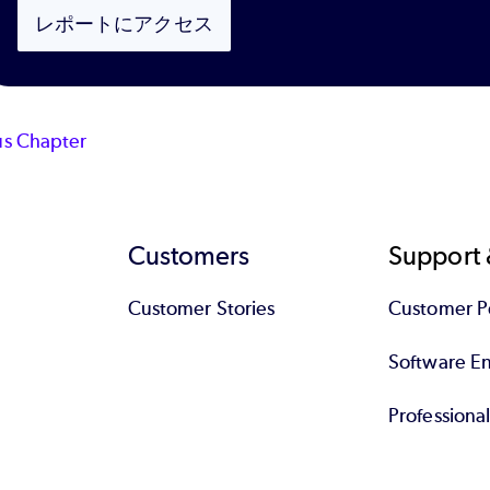
レポートにアクセス
us Chapter
Customers
Support 
Customer Stories
Customer Po
Software End
Professiona