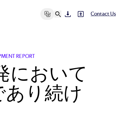
Contact Us
SVG
SVG
Ut
English
N
Chinese,
Simplified
PMENT REPORT
Japanese
開発において
であり続け