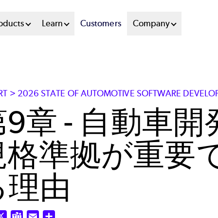
oducts
Learn
Customers
Company
RT > 2026 STATE OF AUTOMOTIVE SOFTWARE DEVELO
第9章 - 自動車
規格準拠が重要
る理由
nkedIn
X
Teams
Email
Share