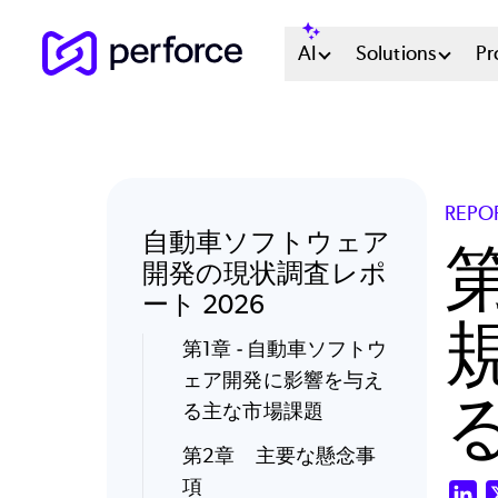
Skip
Main
AI
Solutions
Pr
to
main
Menu
content
System
REPO
自動車ソフトウェア
開発の現状調査レポ
ート 2026
第1章 - 自動車ソフトウ
ェア開発に影響を与え
る主な市場課題
第2章 主要な懸念事
項
Li